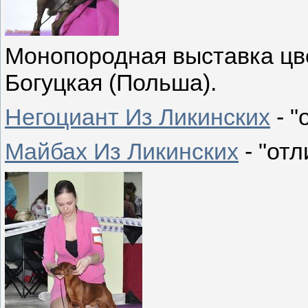
Монопородная выставка цве
Богуцкая (Польша).
Негоциант Из Ликинских
- "
Майбах Из Ликинских
- "отл