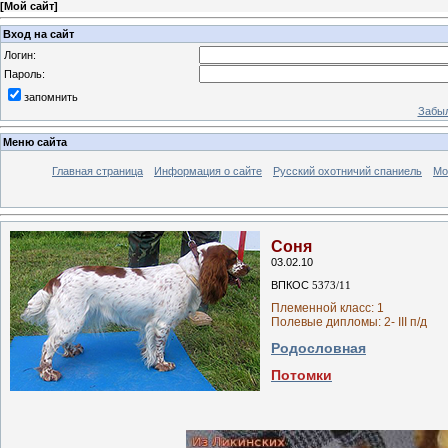
[
Мой сайт
]
Вход на сайт
Логин:
Пароль:
запомнить
Забыл
Меню сайта
Главная страница
Информация о сайте
Русский охотничий спаниель
Мо
Соня
03.02.10
ВПКОС
5373/11
Племенной класс: 1
Полевые дипломы: 2- III п/д
Родословная
Потомки