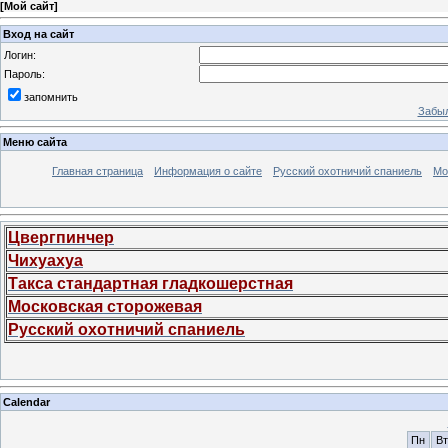
[
Мой сайт
]
Вход на сайт
Логин:
Пароль:
запомнить
Забыл
Меню сайта
Главная страница
Информация о сайте
Русский охотничий спаниель
Мо
Цвергпинчер
Чихуахуа
Такса стандартная гладкошерстная
Московская сторожевая
Русский охотничий спаниель
Calendar
Пн
Вт