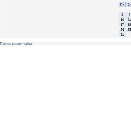
Пн
Вт
3
4
10
11
17
18
24
25
31
Полная версия сайта