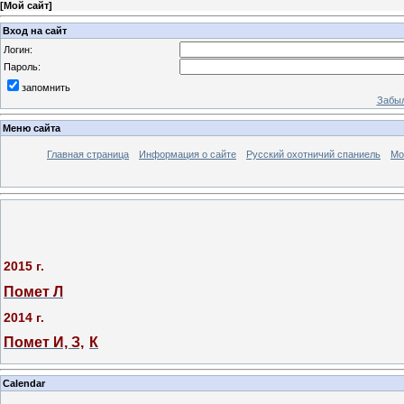
[
Мой сайт
]
Вход на сайт
Логин:
Пароль:
запомнить
Забыл
Меню сайта
Главная страница
Информация о сайте
Русский охотничий спаниель
Мо
2015 г.
Помет Л
2014 г.
Помет И, З,
К
Calendar