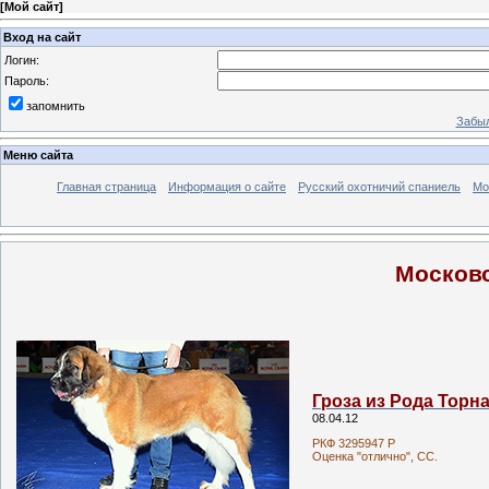
[
Мой сайт
]
Вход на сайт
Логин:
Пароль:
запомнить
Забыл
Меню сайта
Главная страница
Информация о сайте
Русский охотничий спаниель
Мо
Московс
Гроза из Рода Торн
08.04.12
РКФ 3295947 Р
Оценка "отлично", СС.