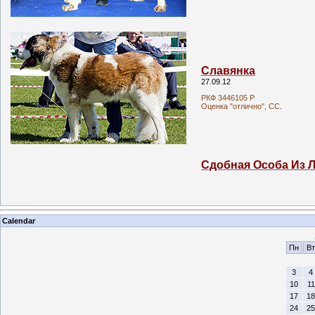
Славянка
27.09.12
РКФ 3446105 Р
Оценка "отлично", СС
.
Сдобная Особа Из 
Calendar
Пн
Вт
3
4
10
11
17
18
24
25