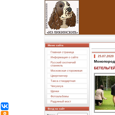
Меню сайта
Главная страница
25.07.2020
Информация о сайте
Монопородн
Русский охотничий
спаниель
БЕТЕЛЬГЕЙ
Московская сторожевая
Цвергпинчер
Такса стандартная
Чихуахуа
Щенки
Фотоальбомы
Радужный мост
Вход на сайт