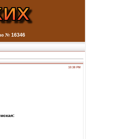
тво №
16346
10:38 PM
имская: