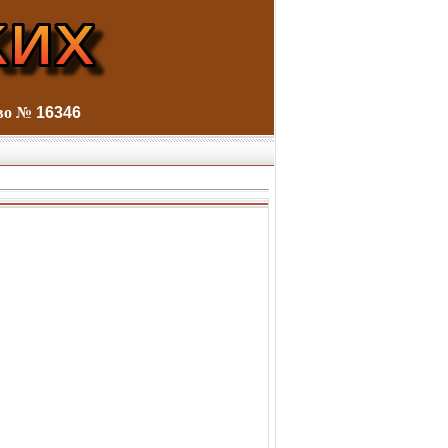
тво №
16346