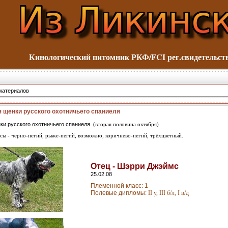
Кинологический питомник
РКФ/FCI рег.свидетельс
материалов
 щенки русского охотничьего спаниеля
и русского охотничьего спаниеля
(вторая половина октября)
ы - чёрно-пегий, рыже-пегий, возможно, коричнево-пегий, трёхцветный.
Отец - Шэрри Джэймс
25.02.08
Племенной класс: 1
Полевые дипломы:
II у, III б/л, I в/д