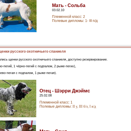
Мать - Сольба
03.02.10
Племенной класс: 2
Полевые дипломы: 1- III п/д
енки русского охотничьего спаниеля
ились щенки русского охотничьего спаниеля, доступно резервирование.
но-пегий, 1 чёрно-пегий с подпалом, 2 рыже-пегих),
нево-пегая с подпалом, 1 рыже-пегая).
Отец - Шэрри Джэймс
25.02.08
Племенной класс: 1
Полевые дипломы:
II у, III б/л, I в/д