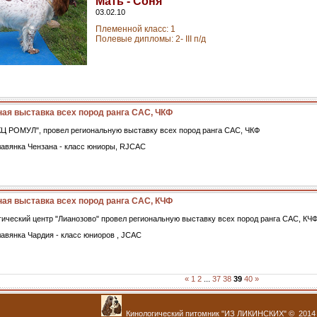
Мать - Соня
03.02.10
Племенной класс: 1
Полевые дипломы: 2- III п/д
ая выставка всех пород ранга САС, ЧКФ
КЦ РОМУЛ", провел региональную выставку всех пород ранга САС, ЧКФ
авянка Чензана - класс юниоры, RJCAC
ая выставка всех пород ранга САС, КЧФ
огический центр "Лианозово" провел региональную выставку всех пород ранга САС, КЧ
авянка Чардия - класс юниоров , JCAC
«
1
2
...
37
38
39
40
»
Кинологический питомник "ИЗ ЛИКИНСКИХ" © 2014 