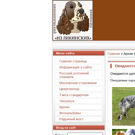
Меню сайта
Главная
»
Архив 
Главная страница
Ожидаются
Информация о сайте
Русский охотничий
Ожидаются щенк
спаниель
Ожидаемые окрас
Московская сторожевая
Цвергпинчер
Такса стандартная
Чихуахуа
Щенки
Фотоальбомы
Радужный мост
Вход на сайт